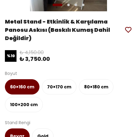
Metal Stand - Etkinlik & Karşılama
Panosu Askısı (Baskılı Kumaş Dahil
Değildir)
₺ 4,150.00
%
10
₺ 3,750.00
Boyut
60×160 cm
70×170 cm
80×180 cm
100×200 cm
Stand Rengi
Beyaz
Gold