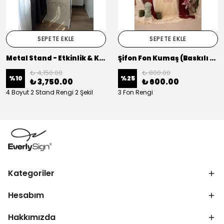
SEPETE EKLE
SEPETE EKLE
Metal Stand - Etkinlik & Karşılama Panosu Askısı (Baskılı Kumaş Dahil Değildir)
Şifon Fon Kumaş (Baskılı Kumaş Dahil Değildir)
₺ 4,150.00
₺ 800.00
%
10
%
25
₺ 3,750.00
₺ 600.00
4 Boyut 2 Stand Rengi 2 Şekil
3 Fon Rengi
Kategoriler
Hesabım
Hakkımızda