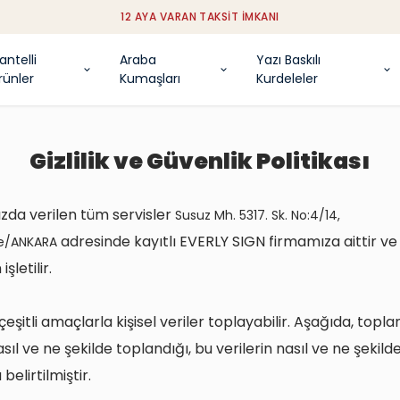
12 AYA VARAN TAKSIT İMKANI
antelli
Araba
Yazı Baskılı
rünler
Kumaşları
Kurdeleler
Gizlilik ve Güvenlik Politikası
da verilen tüm servisler
Susuz Mh. 5317. Sk. No:4/14,
adresinde kayıtlı EVERLY SIGN firmamıza aittir v
le/ANKARA
işletilir.
eşitli amaçlarla kişisel veriler toplayabilir. Aşağıda, topla
asıl ve ne şekilde toplandığı, bu verilerin nasıl ve ne şekild
belirtilmiştir.