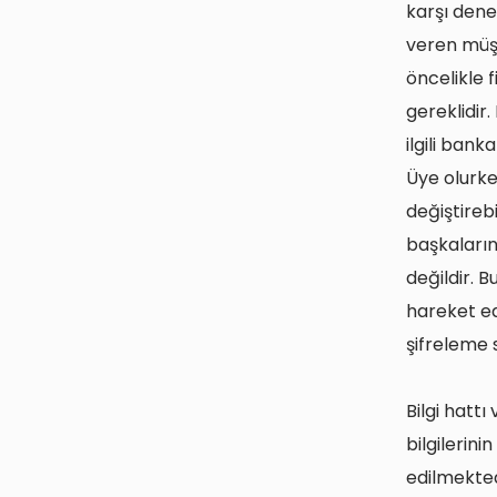
karşı dene
veren müşt
öncelikle 
gereklidir.
ilgili bank
Üye olurken
değiştirebi
başkalarını
değildir. B
hareket ed
şifreleme 
Bilgi hatt
bilgilerini
edilmekted