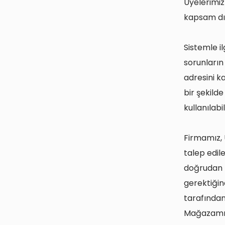
Üyelerimiz
kapsam dış
Sistemle il
sorunların
adresini k
bir şekild
kullanılabil
Firmamız, 
talep edile
doğrudan p
gerektiğin
tarafından
Mağazamız ü