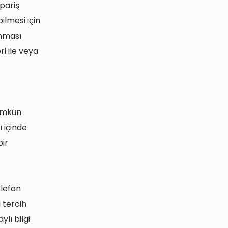
ipariş
ilmesi için
anması
ri ile veya
mümkün
ı içinde
bir
elefon
a tercih
lı bilgi