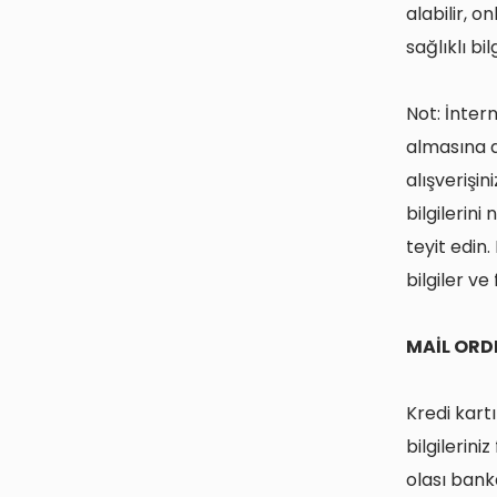
alabilir, 
sağlıklı bil
Not: İnter
almasına d
alışverişi
bilgilerin
teyit edin
bilgiler ve 
MAİL ORDE
Kredi kart
bilgilerini
olası bank