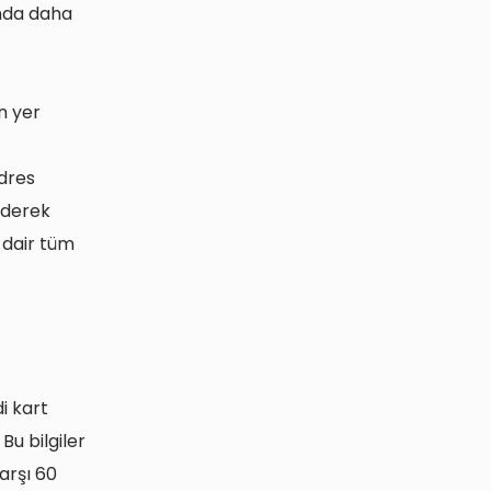
unda daha
n yer
adres
ederek
 dair tüm
i kart
Bu bilgiler
arşı 60