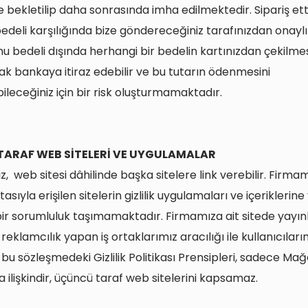
le bekletilip daha sonrasında imha edilmektedir. Sipariş ett
bedeli karşılığında bize göndereceğiniz tarafınızdan onaylı
u bedeli dışında herhangi bir bedelin kartınızdan çekilmes
ak bankaya itiraz edebilir ve bu tutarın ödenmesini
ileceğiniz için bir risk oluşturmamaktadır.
ARAF WEB SİTELERİ VE UYGULAMALAR
 web sitesi dâhilinde başka sitelere link verebilir. Firmam
ıtasıyla erişilen sitelerin gizlilik uygulamaları ve içeriklerine
ir sorumluluk taşımamaktadır. Firmamıza ait sitede yayı
reklamcılık yapan iş ortaklarımız aracılığı ile kullanıcılar
İş bu sözleşmedeki Gizlilik Politikası Prensipleri, sadece M
a ilişkindir, üçüncü taraf web sitelerini kapsamaz.