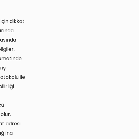
için dikkat
ırında
fasında
lgiler,
ikametinde
riş
otokolü ile
lirliği
cü
olur.
at adresi
ığı'na