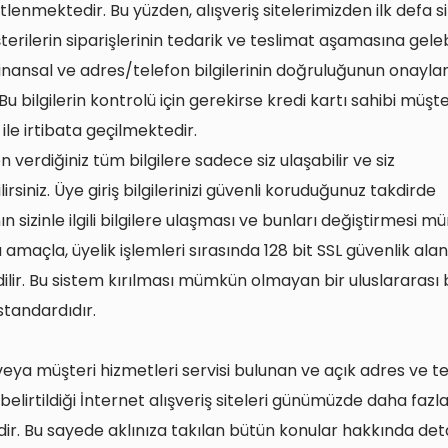
tlenmektedir. Bu yüzden, alışveriş sitelerimizden ilk defa s
erilerin siparişlerinin tedarik ve teslimat aşamasına geleb
finansal ve adres/telefon bilgilerinin doğruluğunun onayl
 Bu bilgilerin kontrolü için gerekirse kredi kartı sahibi müşte
a ile irtibata geçilmektedir.
 verdiğiniz tüm bilgilere sadece siz ulaşabilir ve siz
lirsiniz. Üye giriş bilgilerinizi güvenli koruduğunuz takdirde
n sizinle ilgili bilgilere ulaşması ve bunları değiştirmesi 
u amaçla, üyelik işlemleri sırasında 128 bit SSL güvenlik alan
ilir. Bu sistem kırılması mümkün olmayan bir uluslararası 
standardıdır.
ı veya müşteri hizmetleri servisi bulunan ve açık adres ve t
n belirtildiği İnternet alışveriş siteleri günümüzde daha fazl
ir. Bu sayede aklınıza takılan bütün konular hakkında detay