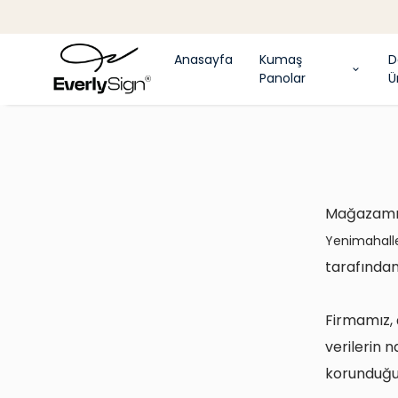
Anasayfa
Kumaş
D
Panolar
Ü
Mağazamız
Yenimahal
tarafından 
Firmamız, ç
verilerin n
korunduğu 