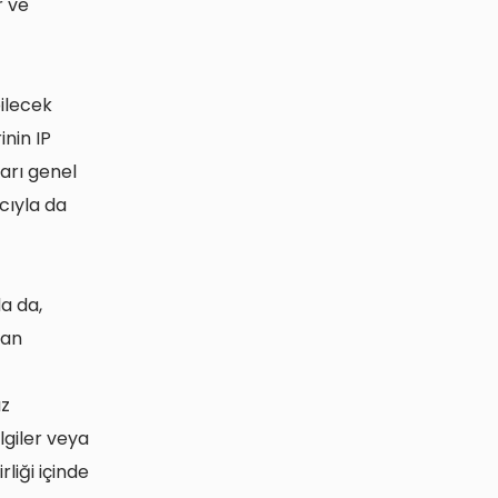
r ve
bilecek
inin IP
arı genel
cıyla da
a da,
dan
ız
lgiler veya
rliği içinde