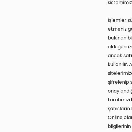
sistemimi
İşlemler s
etmeniz ger
bulunan bi
olduğunuzu 
ancak satı
kullanılır. 
sitelerimi
şifrelenip 
onaylandığı
tarafımız
şahısların 
Online ola
bilgilerini