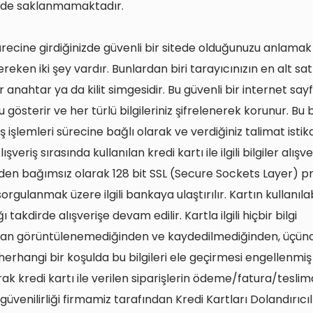
zde saklanmamaktadır.
ürecine girdiğinizde güvenli bir sitede olduğunuzu anlamak 
eken iki şey vardır. Bunlardan biri tarayıcınızın en alt sat
r anahtar ya da kilit simgesidir. Bu güvenli bir internet say
gösterir ve her türlü bilgileriniz şifrelenerek korunur. Bu bi
ş işlemleri sürecine bağlı olarak ve verdiğiniz talimat ist
Alışveriş sırasında kullanılan kredi kartı ile ilgili bilgiler alışve
zden bağımsız olarak 128 bit SSL (Secure Sockets Layer) pr
sorgulanmak üzere ilgili bankaya ulaştırılır. Kartın kullanılabi
 takdirde alışverişe devam edilir. Kartla ilgili hiçbir bilgi
dan görüntülenemediğinden ve kaydedilmediğinden, üçün
herhangi bir koşulda bu bilgileri ele geçirmesi engellenmiş 
rak kredi kartı ile verilen siparişlerin ödeme/fatura/teslim
n güvenilirliği firmamiz tarafından Kredi Kartları Dolandırıcıl