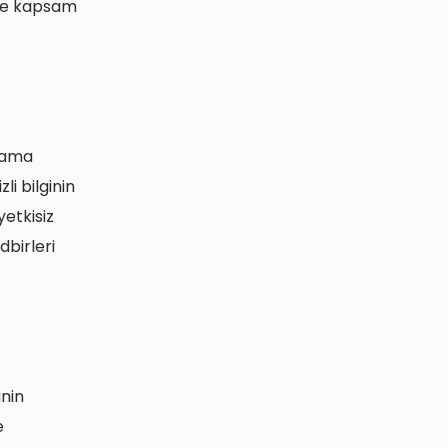
r ve kapsam
klama
i bilginin
etkisiz
dbirleri
inin
e