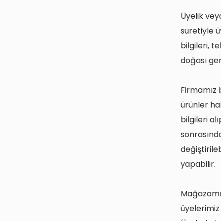
Üyelik vey
suretiyle üy
bilgileri,
doğası ge
Firmamız b
ürünler hak
bilgileri 
sonrasında
değiştirile
yapabilir.
Mağazamız 
üyelerimiz