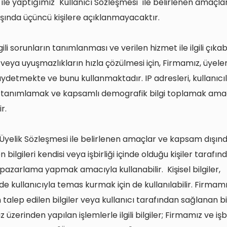
 ile yaptığımız "Kullanıcı Sözleşmesi" ile belirlenen amaçla
ında üçüncü kişilere açıklanmayacaktır.
gili sorunların tanımlanması ve verilen hizmet ile ilgili çıka
 veya uyuşmazlıkların hızla çözülmesi için, Firmamız, üyeler
aydetmekte ve bunu kullanmaktadır. IP adresleri, kullanıcıl
e tanımlamak ve kapsamlı demografik bilgi toplamak ama
ir.
Üyelik Sözleşmesi ile belirlenen amaçlar ve kapsam dışınd
n bilgileri kendisi veya işbirliği içinde olduğu kişiler tarafın
azarlama yapmak amacıyla kullanabilir. Kişisel bilgiler,
de kullanıcıyla temas kurmak için de kullanılabilir. Firmam
 talep edilen bilgiler veya kullanıcı tarafından sağlanan bi
zerinden yapılan işlemlerle ilgili bilgiler; Firmamız ve işbi