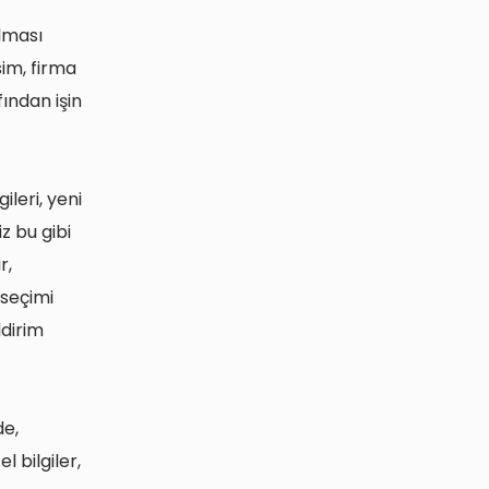
lması
isim, firma
ından işin
leri, yeni
z bu gibi
r,
 seçimi
ldirim
de,
 bilgiler,