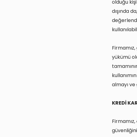
olduğu kiş
dışında da,
değerlendi
kullanılabil
Firmamız, g
yükümü ola
tamamının 
kullanımını
almayı ve 
KREDİ KA
Firmamız, a
güvenliğini