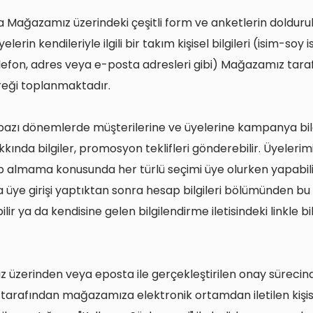
a Mağazamız üzerindeki çeşitli form ve anketlerin dolduru
elerin kendileriyle ilgili bir takım kişisel bilgileri (isim-soy 
 telefon, adres veya e-posta adresleri gibi) Mağazamız taraf
reği toplanmaktadır.
azı dönemlerde müşterilerine ve üyelerine kampanya bilgi
kında bilgiler, promosyon teklifleri gönderebilir. Üyelerimi
alıp almama konusunda her türlü seçimi üye olurken yapabili
 üye girişi yaptıktan sonra hesap bilgileri bölümünden bu
bilir ya da kendisine gelen bilgilendirme iletisindeki linkle bi
üzerinden veya eposta ile gerçekleştirilen onay sürecin
 tarafından mağazamıza elektronik ortamdan iletilen kişisel