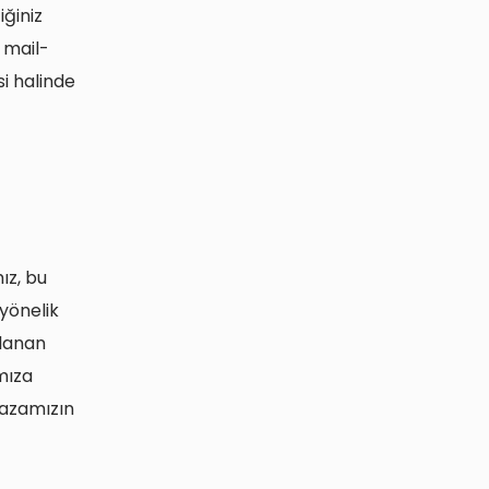
iğiniz
 mail-
i halinde
ız, bu
 yönelik
nlanan
ımıza
ağazamızın