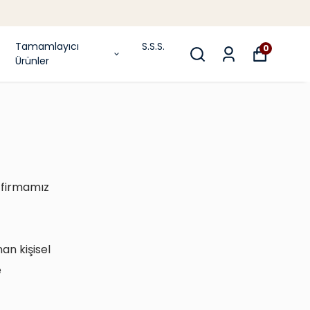
Tamamlayıcı
S.S.S.
0
Ürünler
e firmamız
nan kişisel
e