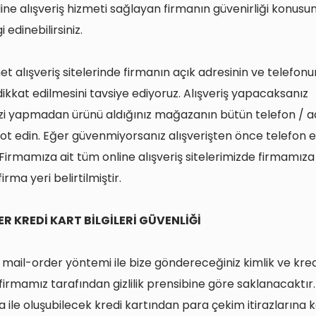
online alışveriş hizmeti sağlayan firmanın güvenirliği konus
gi edinebilirsiniz.
net alışveriş sitelerinde firmanın açık adresinin ve telefonu
ikkat edilmesini tavsiye ediyoruz. Alışveriş yapacaksanız
nizi yapmadan ürünü aldığınız mağazanın bütün telefon / 
i not edin. Eğer güvenmiyorsanız alışverişten önce telefon 
. Firmamıza ait tüm online alışveriş sitelerimizde firmamıza
firma yeri belirtilmiştir.
R KREDİ KART BİLGİLERİ GÜVENLİĞİ
ı mail-order yöntemi ile bize göndereceğiniz kimlik ve kred
z firmamız tarafından gizlilik prensibine göre saklanacaktır. 
a ile oluşubilecek kredi kartından para çekim itirazlarına k