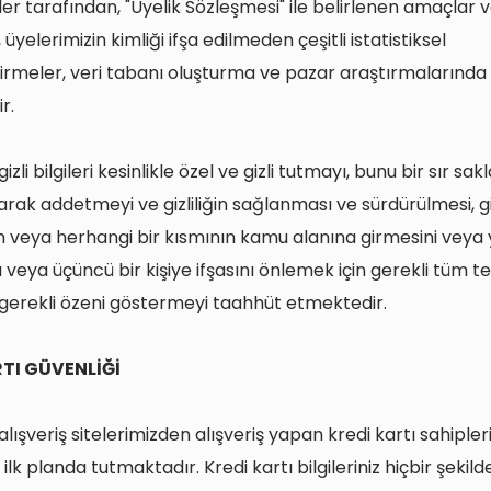
iler tarafından, "Üyelik Sözleşmesi" ile belirlenen amaçla
 üyelerimizin kimliği ifşa edilmeden çeşitli istatistiksel
rmeler, veri tabanı oluşturma ve pazar araştırmalarında
ir.
izli bilgileri kesinlikle özel ve gizli tutmayı, bunu bir sır sa
rak addetmeyi ve gizliliğin sağlanması ve sürdürülmesi, gizl
veya herhangi bir kısmının kamu alanına girmesini veya y
 veya üçüncü bir kişiye ifşasını önlemek için gerekli tüm te
gerekli özeni göstermeyi taahhüt etmektedir.
RTI GÜVENLİĞİ
lışveriş sitelerimizden alışveriş yapan kredi kartı sahipler
 ilk planda tutmaktadır. Kredi kartı bilgileriniz hiçbir şekild