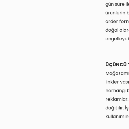
gün süre i
ürünlerin 
order form
doğal olar
engelleyeb
ÜÇÜNCÜ T
Mağazamız,
linkler vas
herhangi b
reklamlar, 
dağıtılır. 
kullanımın