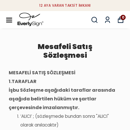
12 AYA VARAN TAKSIT İMKANI
0
Mesafeli Satış
Sözleşmesi
MESAFELİ SATIŞ SÖZLEŞMESİ
1.TARAFLAR
İşbu Sözleşme aşağıdaki taraflar arasında
aşağıda belirtilen hüküm ve şartlar
çerçevesinde imzalanmıştır.
‘ALICI’ ; (sözleşmede bundan sonra "ALICI"
olarak anılacaktır)