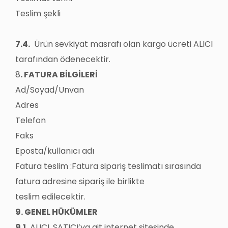
Teslim şekli
7.4.
Ürün sevkiyat masrafı olan kargo ücreti ALICI
tarafından ödenecektir.
8
. FATURA BİLGİLERİ
Ad/Soyad/Unvan
Adres
Telefon
Faks
Eposta/kullanıcı adı
Fatura teslim :Fatura sipariş teslimatı sırasında
fatura adresine sipariş ile birlikte
teslim edilecektir.
9. GENEL HÜKÜMLER
9.1.
ALICI, SATICI’ya ait internet sitesinde