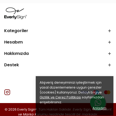
Kategoriler
Hesabım
Hakkımızda
Destek
Alışveriş deneyiminizi iyileştirmek için
yasal düzenlemelere uygun çerezler
(cookies) kullanıyoruz. Detaylı bilgiye
Gizlilik ve Çerez Politikası
sayfamızdan
erişebilirsiniz.
Anladım
© 2026 Everly Sign®. Tüm Hakları Saklıdır.
Everly Sign, Türk Patent
ve Marka Kurumu nezdinde tescilli bir markadır.