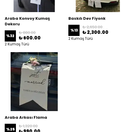
Araba Konvoy Kumaş
Baskılı Dev Fiyonk
Dekoru
₺ 2,650.00
%
13
₺ 2,300.00
₺ 880.00
%
32
₺ 600.00
2 Kumaş Türü
2 Kumaş Türü
Araba Arkası Flama
₺ 1,320.00
%
25
₺ 990.00