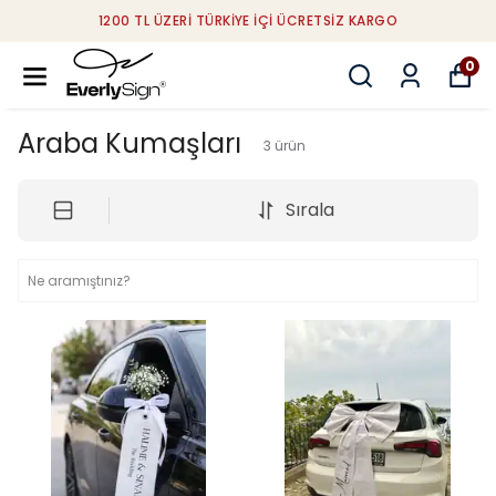
200 TL ÜZERI TÜRKIYE IÇI ÜCRETSIZ KARGO
0
Araba Kumaşları
3
ürün
Sırala